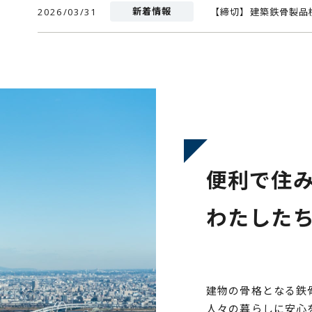
新着情報
2026/03/31
【締切】建築鉄骨製品
便利で住
わたした
建物の骨格となる鉄
人々の暮らしに安心