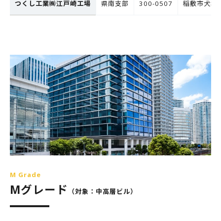
つくし工業㈱江戸崎工場
県南支部
300-0507
稲敷市犬塚6
M Grade
Mグレード
（対象：中高層ビル）