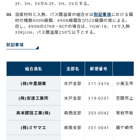
3F、3H、3VかA-3F、3H、3Vとする。
溶接材料と入熱、パス間温度の組合せは
別記事項
における鋼
材の種類400N級鋼、490N級鋼及び520級鋼の項による。
但し、490NのSTKR・BCPの場合は、YGW-18、19で入熱
30KJ/cm、パス間温度250℃以下とする。
別記事項
組合員名
支部名
郵便番号
(株)中里鋼業
水戸支部
311-3416
小美玉市与沢
(株)安達工業所
水戸支部
319-0201
笠間市上郷33
奥本建設工業(株)
県西支部
303-0042
常総市坂手町
(株)ミヤマエ
県南支部
301-0041
龍ケ崎市若柴