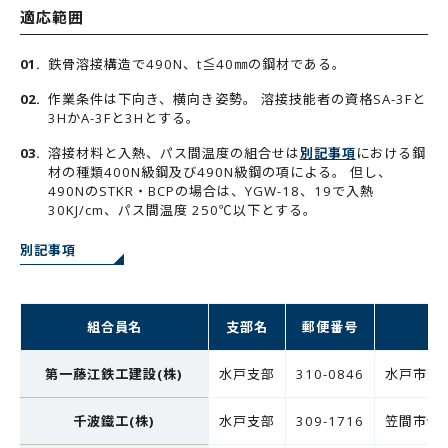
適応範囲
鉄骨溶接構造で490N、t≦40㎜の鋼材である。
作業条件は下向き、横向き姿勢。 溶接技能者の資格SA-3Fと
3HかA-3Fと3Hとする。
溶接材料と入熱、パス間温度の組合せは
別記事項
における鋼
材の種類400N級鋼及び490N級鋼の項による。 但し、
490NのSTKR・BCPの場合は、YGW-18、19で入熱
30KJ/cm、パス間温度 250℃以下とする。
別記事項
組合員名
支部名
郵便番号
第一藤江鉄工建設(株)
水戸支部
310-0846
水戸市東
千波鐵工(株)
水戸支部
309-1716
笠間市住吉