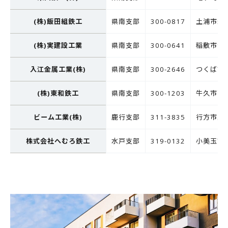
(株)飯田組鉄工
県南支部
300-0817
土浦市永国
(株)実建設工業
県南支部
300-0641
稲敷市浮島
入江金属工業(株)
県南支部
300-2646
つくば市
(株)東和鉄工
県南支部
300-1203
牛久市下根
ビーム工業(株)
鹿行支部
311-3835
行方市島並
株式会社へむろ鉄工
水戸支部
319-0132
小美玉市部