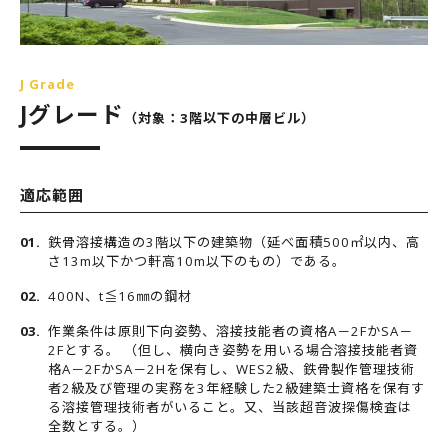
J Grade
Jグレード
（対象：3階以下の中層ビル）
適応範囲
鉄骨溶接構造の3階以下の建築物（延べ面積500㎡以内、高
さ13m以下かつ軒高10m以下のもの）である。
400N、t≦16㎜の鋼材
作業条件は原則下向姿勢、溶接技能者の資格A－2FかSA－
2Fとする。 （但し、横向き姿勢を用いる場合溶接技能者資
格A－2FかSA－2Hを保有し、WES2級、鉄骨製作管理技術
者2級及び管理の実務を3年経験した2級建築士資格を保有す
る溶接管理技術者がいること。又、当該超音波探傷検査は
全数とする。）