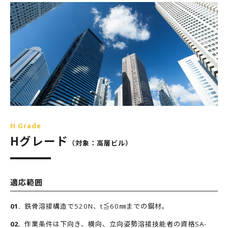
H Grade
Hグレード
（対象：高層ビル）
適応範囲
鉄骨溶接構造で520N、t≦60㎜までの鋼材。
作業条件は下向き、横向、立向姿勢溶接技能者の資格SA-