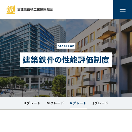
メニ
Steel Fab
建築鉄骨の性能評価制度
Hグレード
Mグレード
Rグレード
Jグレード