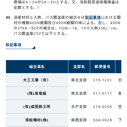
資格はA－3HかSA－3Hとする。又、当該超音波探傷検査は
全数とする。）
溶接材料と入熱、パス間温度の組合せは
別記事項
における鋼
材の種類400N級鋼及び490N級鋼の項による。但し、490N
のSTKR・BCPの場合は、YGW－18、19で入熱30KJ／cm、
パス間温度250℃以下とする。
別記事項
組合員名
支部名
郵便番号
大三工業（有）
県北支部
319-1231
日立
(株)高竜組
県北支部
311-0111
那珂
(有)成田鉄工所
水戸支部
319-0205
笠間
常総機材(株)
県西支部
304-0028
下妻