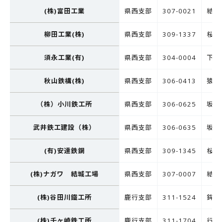
(株)富田工業
県西支部
307-0021
結城
柳田工業(株)
県西支部
309-1337
桜川
須永工業(有)
県西支部
304-0004
下妻
秋山鉄構(株)
県西支部
306-0413
猿島
（株）小川鉄工所
県西支部
306-0625
坂東
武井鉄工建設（株）
県西支部
306-0635
坂東
(有)安達鉄鋼
県西支部
309-1345
桜川
(株)ナガワ 結城工場
県西支部
307-0007
結城
(株)谷田川鐵工所
鹿行支部
311-1524
鉾田
(株)千ヶ崎鉄工所
鹿行支部
311-1704
行方