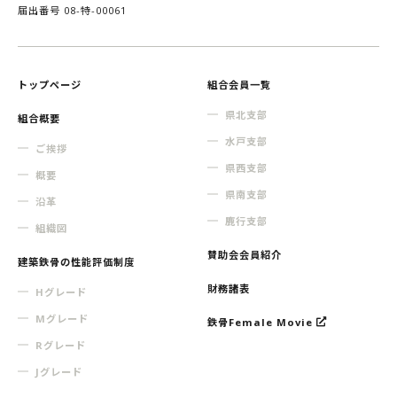
届出番号 08-特-00061
トップページ
組合会員一覧
県北支部
組合概要
水戸支部
ご挨拶
県西支部
概要
県南支部
沿革
鹿行支部
組織図
賛助会会員紹介
建築鉄骨の性能評価制度
財務諸表
Hグレード
Mグレード
鉄骨Female Movie
Rグレード
Jグレード