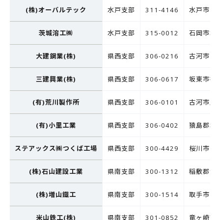
(株)オーバルテック
水戸支部
311-4146
水戸市中丸
茨城溶工㈱
水戸支部
315-0012
石岡市北府
大建鋼業(株)
県西支部
306-0216
古河市前林
三建興業(株)
県西支部
306-0617
坂東市神田
(有)荒川製作所
県西支部
306-0101
古河市尾崎
(有)小里工業
県西支部
306-0402
猿島郡境町
ステアックス㈱つくば工場
県西支部
300-4429
桜川市真
(株)石山建設工業
県南支部
300-1312
稲敷郡河内
(株)増山鐵工
県南支部
300-1514
取手市宮和
米山鉄工(株)
県南支部
301-0852
竜ヶ崎市向