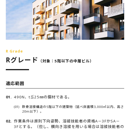
R Grade
Rグレード
（対象：5階以下の中層ビル）
適応範囲
490N、t≦25㎜の鋼材である。
鉄骨溶接構造の5階以下の建築物（延べ床面積3,000㎡以内、高さ
20m以下）。
作業条件は原則下向姿勢、溶接技能者の資格A－3FかSA－
3Fとする。（但し、横向き溶接を用いる場合は溶接技能者の