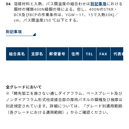
溶接材料と入熱、パス間温度の組合わせは
別記事項
における
鋼材の種類400N級鋼の項による。但し、400NのSTKR・
BCR及びBCPの作業条件は、YGW－11、15で入熱30KJ／
cm、パス間温度250 ℃以下とする。
別記事項
組合員名
支部名
郵便番号
住所
TEL
FAX
代表者
全グレードにおいて
※「開先加工を施さない通しダイアフラム、ベースプレート及び
ノンダイアフラム形式柱梁接合部の厚肉パネルの鋼種及び板厚は
別途規定されています。詳細については、
「グレード別適用範囲
（各グレードにおける適用範囲）」
からご確認ください。