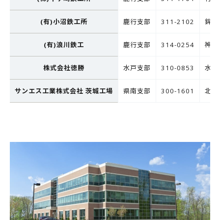
(有)小沼鉄工所
鹿行支部
311-2102
鉾田
(有)浪川鉄工
鹿行支部
314-0254
神栖
株式会社徳勝
水戸支部
310-0853
水戸
サンエス工業株式会社 茨城工場
県南支部
300-1601
北相