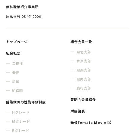
無料職業紹介事業所
届出番号 08-特-00061
トップページ
組合会員一覧
県北支部
組合概要
水戸支部
ご挨拶
県西支部
概要
県南支部
沿革
鹿行支部
組織図
賛助会会員紹介
建築鉄骨の性能評価制度
財務諸表
Hグレード
Mグレード
鉄骨Female Movie
Rグレード